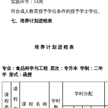
实践环节：
14
周
符合成人教育授予学位条件的授予学士学位。
七、培养计划进程表
培
养
计
划
进
程
表
专业：食品科学与工程
层次：专升本
学制：二年
半
形式：函授
课
学时分配
课
程
程
学时
课
程
名
称
类
数