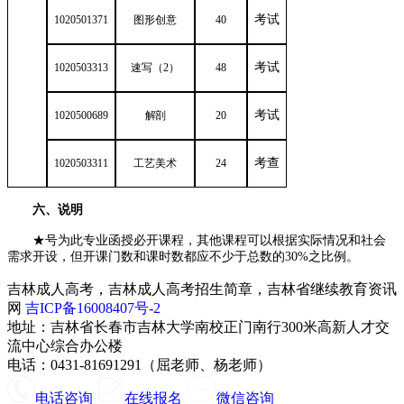
考试
1020501371
图形创意
40
考试
1020503313
速写（2）
48
考试
1020500689
解剖
20
考查
1020503311
工艺美术
24
六、说明
★号为此专业函授必开课程，其他课程可以根据实际情况和社会
需求开设，但开课门数和课时数都应不少于总数的30%之比例。
吉林成人高考，吉林成人高考招生简章，吉林省继续教育资讯
网
吉ICP备16008407号-2
地址：吉林省长春市吉林大学南校正门南行300米高新人才交
流中心综合办公楼
电话：0431-81691291（屈老师、杨老师）
电话咨询
在线报名
微信咨询