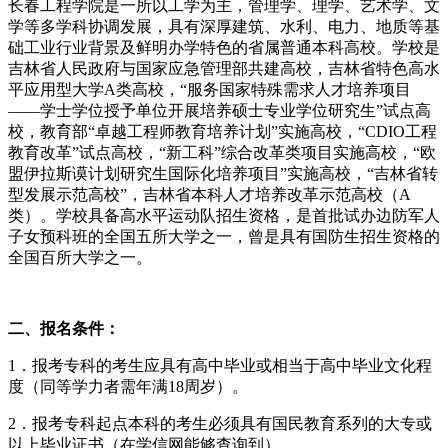
长春工程学院是一所以工学为主，管理学、理学、艺术学、文
学等多学科协调发展，具有深厚建筑、水利、电力、地质等基
础工业行业背景及鲜明办学特色的省属普通本科高校。学校是
吉林省人民政府与国家应急管理部共建高校，吉林省特色高水
平应用型大学A类高校，“服务国家特殊需求人才培养项目
——学士学位授予单位开展培养硕士专业学位研究生”试点高
校，教育部“卓越工程师教育培养计划”实施高校，“CDIO工程
教育改革”试点高校，“新工科”综合改革类项目实施高校，“欧
盟伊拉斯谟计划研究生国际化培养项目”实施高校，“吉林省转
型发展示范高校”，吉林省本科人才培养改革示范高校（A
类）。学校具备高水平运动队招生资格，是首批试办边防军人
子女预科班的全国五所大学之一，曾是具有国防生招生资格的
全国百所大学之一。
二、报名条件：
1．报考专科的考生应具有高中毕业或相当于高中毕业文化程
度（同等学力者需年满18周岁）。
2．报考专科起点本科的考生必须具有国民教育系列的大专或
以上毕业证书（在学信网能够查询到）。