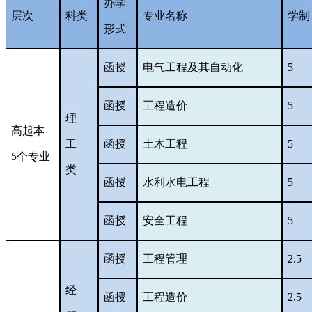
办学
层次
科类
专业名称
学制
形式
函授
电气工程及其自动化
5
函授
工程造价
5
理
高起本
工
函授
土木工程
5
5个专业
类
函授
水利水电工程
5
函授
安全工程
5
函授
工程管理
2.5
经
函授
工程造价
2.5